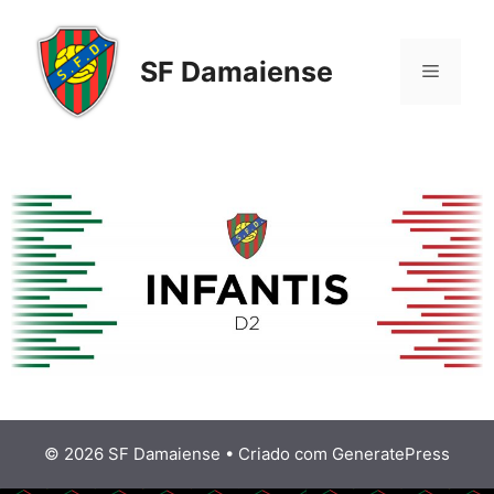
SF Damaiense
© 2026 SF Damaiense
• Criado com
GeneratePress