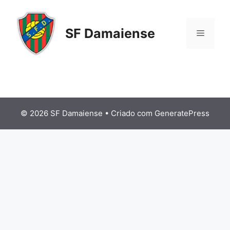
Saltar
para
SF Damaiense
o
Menu
conteúdo
© 2026 SF Damaiense
• Criado com
GeneratePress